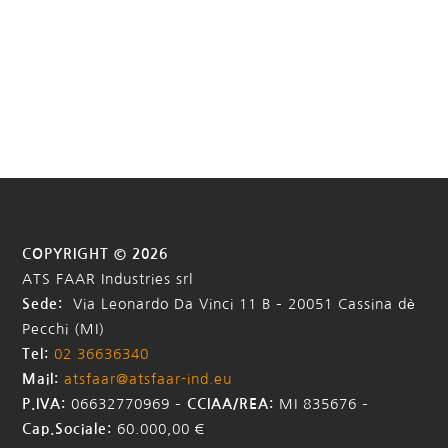
COPYRIGHT © 2026
ATS FAAR Industries srl
Sede:
Via Leonardo Da Vinci 11 B – 20051 Cassina dè
Pecchi (MI)
Tel:
02 36636340
Mail:
atsfaar@atsfaar-ind.eu
P.IVA:
06632770969 –
CCIAA/REA:
MI 835676
–
Cap.Sociale:
60.000,00 €